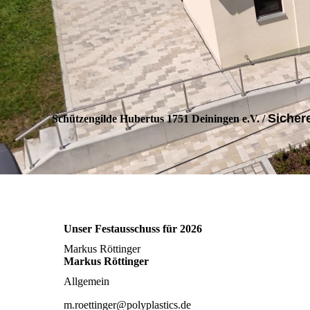
Sicher
Schützengilde Hubertus 1751 Deiningen e.V.
/
Unser Festausschuss für 2026
Markus Röttinger
Markus Röttinger
Allgemein
m.roettinger@polyplastics.de